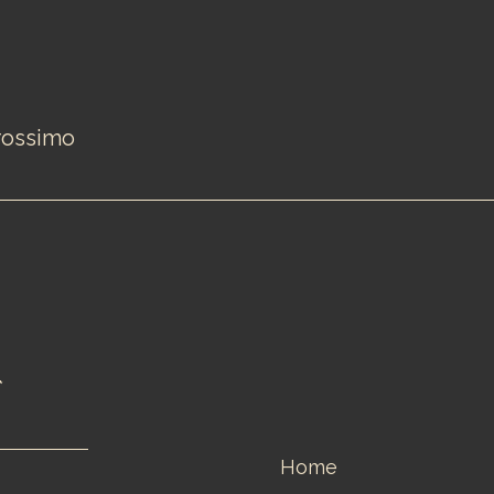
rossimo
Home
o