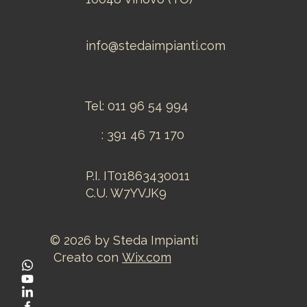
info@stedaimpianti.com
Tel: 011 96 54 994
: 391 46 71 170​
P.I. IT01863430011
C.U. W7YVJK9
© 2026 by Steda Impianti
Creato con
Wix.com