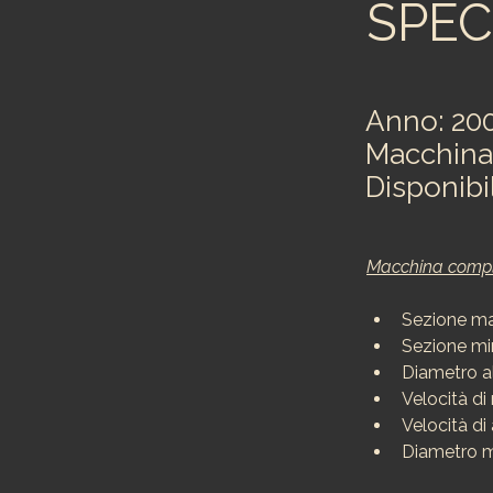
SPEC
Anno: 20
Macchina
Disponibi
Macchina comple
Sezione ma
Sezione mi
Diametro 
Velocità di
Velocità d
Diametro m