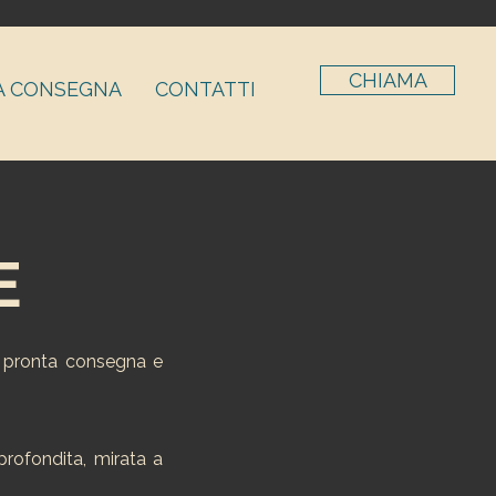
CHIAMA
A CONSEGNA
CONTATTI
E
n pronta consegna e
pprofondita, mirata a