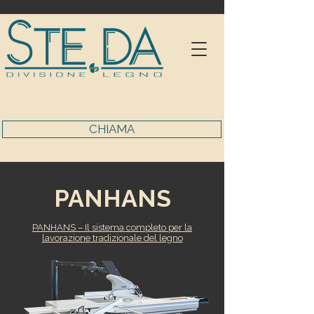
CHIAMA
PANHANS
PANHANS –
Il sistema completo per la
lavorazione tradizionale del legno