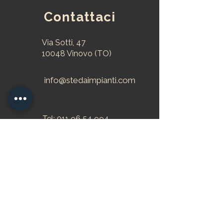
Contattaci
Via Sotti, 47
10048 Vinovo (TO)
info@stedaimpianti.com
Tel:
011 96 54 994
:
391 46 71 170
P.I. IT01863430011
C.U. W7YVJK9
Home